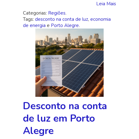
de
Leia Mais
luz:
Categorias:
Regiões
.
como
Tags:
desconto na conta de luz
,
economia
obter
de energia
e
Porto Alegre
.
em
Porto
Alegre
Desconto na conta
de luz em Porto
Alegre