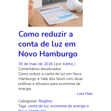
Como reduzir a
conta de luz em
Novo Hamburgo
30 de maio de 2026
| por
Admis
|
Comentários desativados
em
Como reduzir a conta de luz em Novo
Como
Hamburgo e Vale dos Sinos com dicas
reduzir
práticas e eficazes para economia de
a
energia.
conta
de
Leia Mais
luz
Categorias:
Regiões
.
em
Tags:
conta de luz
,
economia de energia
e
Novo