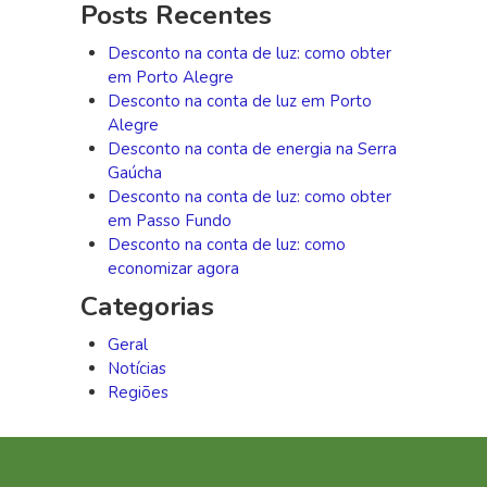
Posts Recentes
Desconto na conta de luz: como obter
em Porto Alegre
Desconto na conta de luz em Porto
Alegre
Desconto na conta de energia na Serra
Gaúcha
Desconto na conta de luz: como obter
em Passo Fundo
Desconto na conta de luz: como
economizar agora
Categorias
Geral
Notícias
Regiões