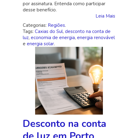
por assinatura. Entenda como participar
conta
desse benefício.
de
luz
Leia Mais
em
Categorias:
Regiões
.
Caxias
Tags:
Caxias do Sul
,
desconto na conta de
do
luz
,
economia de energia
,
energia renovável
Sul:
e
energia solar
.
saiba
mais
Desconto na conta
de luz em Porto