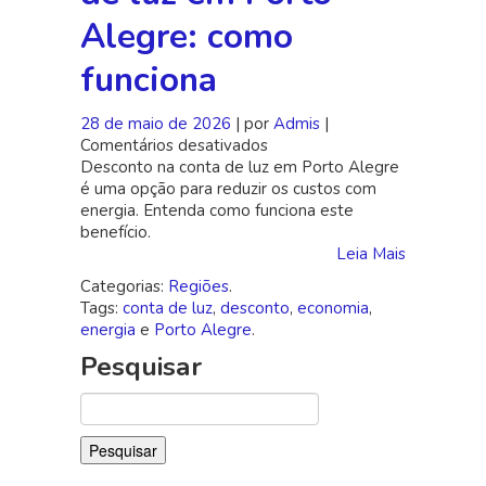
Alegre: como
funciona
28 de maio de 2026
| por
Admis
|
Comentários desativados
em
Desconto na conta de luz em Porto Alegre
Desconto
é uma opção para reduzir os custos com
na
energia. Entenda como funciona este
conta
benefício.
de
luz
Leia Mais
em
Categorias:
Regiões
.
Porto
Tags:
conta de luz
,
desconto
,
economia
,
Alegre:
energia
e
Porto Alegre
.
como
Pesquisar
funciona
Pesquisar
por: