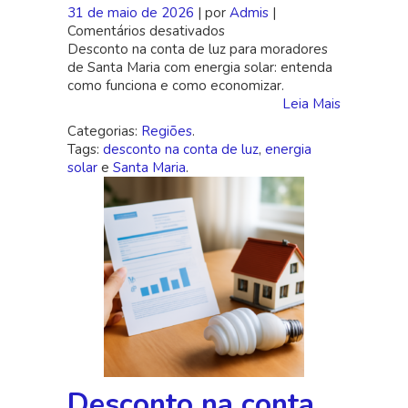
31 de maio de 2026
| por
Admis
|
Comentários desativados
em
Desconto na conta de luz para moradores
Desconto
de Santa Maria com energia solar: entenda
na
como funciona e como economizar.
conta
de
Leia Mais
luz:
Categorias:
Regiões
.
energia
Tags:
desconto na conta de luz
,
energia
solar
solar
e
Santa Maria
.
em
Santa
Maria
Desconto na conta