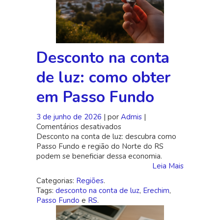
Desconto na conta
de luz: como obter
em Passo Fundo
3 de junho de 2026
| por
Admis
|
Comentários desativados
em
Desconto na conta de luz: descubra como
Desconto
Passo Fundo e região do Norte do RS
na
podem se beneficiar dessa economia.
conta
de
Leia Mais
luz:
Categorias:
Regiões
.
como
Tags:
desconto na conta de luz
,
Erechim
,
obter
Passo Fundo
e
RS
.
em
Passo