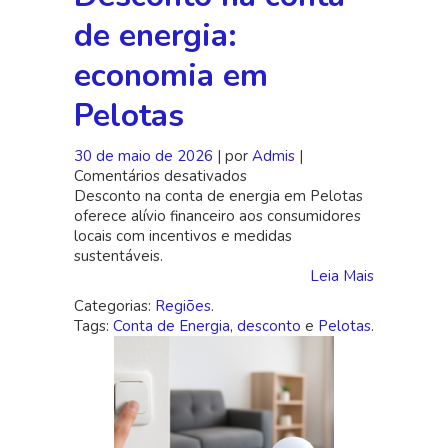
de energia:
economia em
Pelotas
30 de maio de 2026
| por
Admis
|
Comentários desativados
em
Desconto na conta de energia em Pelotas
Desconto
oferece alívio financeiro aos consumidores
na
locais com incentivos e medidas
conta
sustentáveis.
de
energia:
Leia Mais
economia
Categorias:
Regiões
.
em
Tags:
Conta de Energia
,
desconto
e
Pelotas
.
Pelotas