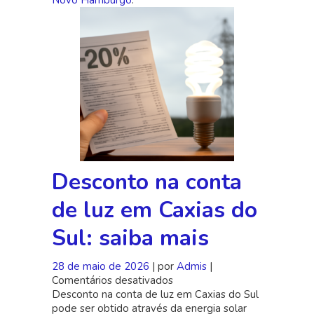
Novo Hamburgo
.
Hamburgo
Desconto na conta
de luz em Caxias do
Sul: saiba mais
28 de maio de 2026
| por
Admis
|
Comentários desativados
em
Desconto na conta de luz em Caxias do Sul
Desconto
pode ser obtido através da energia solar
na