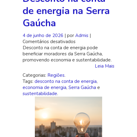
de energia na Serra
Gaúcha
4 de junho de 2026
| por
Admis
|
Comentários desativados
em
Desconto na conta de energia pode
Desconto
beneficiar moradores da Serra Gaúcha,
na
promovendo economia e sustentabilidade.
conta
de
Leia Mais
energia
Categorias:
Regiões
.
na
Tags:
desconto na conta de energia
,
Serra
economia de energia
,
Serra Gaúcha
e
Gaúcha
sustentabilidade
.