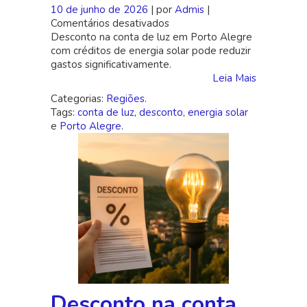
10 de junho de 2026
| por
Admis
|
Comentários desativados
em
Desconto na conta de luz em Porto Alegre
Desconto
com créditos de energia solar pode reduzir
na
gastos significativamente.
conta
de
Leia Mais
luz
Categorias:
Regiões
.
em
Tags:
conta de luz
,
desconto
,
energia solar
Porto
e
Porto Alegre
.
Alegre
Desconto na conta