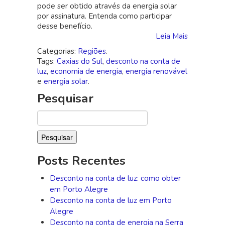
pode ser obtido através da energia solar
na
por assinatura. Entenda como participar
conta
desse benefício.
de
luz
Leia Mais
em
Categorias:
Regiões
.
Caxias
Tags:
Caxias do Sul
,
desconto na conta de
do
luz
,
economia de energia
,
energia renovável
Sul:
e
energia solar
.
saiba
Pesquisar
mais
Pesquisar
por:
Posts Recentes
Desconto na conta de luz: como obter
em Porto Alegre
Desconto na conta de luz em Porto
Alegre
Desconto na conta de energia na Serra