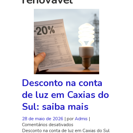
Desconto na conta
de luz em Caxias do
Sul: saiba mais
28 de maio de 2026
| por
Admis
|
Comentários desativados
em
Desconto na conta de luz em Caxias do Sul
Desconto