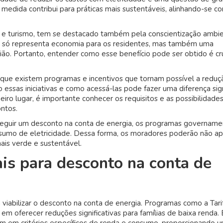
Serra
a medida contribui para práticas mais sustentáveis, alinhando-se c
Gaúcha
al e turismo, tem se destacado também pela conscientização ambie
o só representa economia para os residentes, mas também uma
ão. Portanto, entender como esse benefício pode ser obtido é cru
 que existem programas e incentivos que tornam possível a reduç
o essas iniciativas e como acessá-las pode fazer uma diferença sign
iro lugar, é importante conhecer os requisitos e as possibilidade
ntos.
nseguir um desconto na conta de energia, os programas govername
consumo de eletricidade. Dessa forma, os moradores poderão não a
ais verde e sustentável.
is para desconto na conta de
viabilizar o desconto na conta de energia. Programas como a Tarif
em oferecer reduções significativas para famílias de baixa renda. 