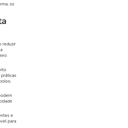
orma, os
ta
 reduzir
 a
eiro
eito
 práticas
bolso,
 podem
acidade
entes e
ável para