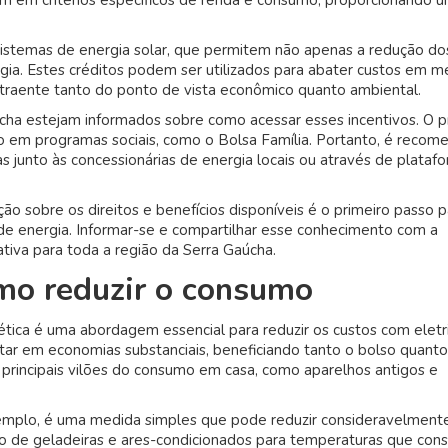
m em critérios específicos de renda e consumo, proporcionando um
 sistemas de energia solar, que permitem não apenas a redução do
ia. Estes créditos podem ser utilizados para abater custos em m
traente tanto do ponto de vista econômico quanto ambiental.
úcha estejam informados sobre como acessar esses incentivos. O 
 em programas sociais, como o Bolsa Família. Portanto, é reco
junto às concessionárias de energia locais ou através de plataf
ção sobre os direitos e benefícios disponíveis é o primeiro passo 
de energia. Informar-se e compartilhar esse conhecimento com a
iva para toda a região da Serra Gaúcha.
omo reduzir o consumo
tica é uma abordagem essencial para reduzir os custos com eletr
ar em economias substanciais, beneficiando tanto o bolso quant
s principais vilões do consumo em casa, como aparelhos antigos e
xemplo, é uma medida simples que pode reduzir consideravelment
to de geladeiras e ares-condicionados para temperaturas que co