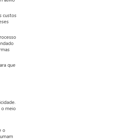
 alívio
s custos
eses
processo
mendado
ormas
para que
icidade.
o o meio
e o
nsumam