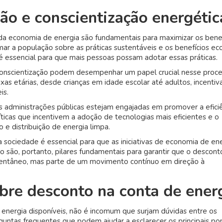
ão e conscientização energétic
 da economia de energia são fundamentais para maximizar os bene
mar a população sobre as práticas sustentáveis e os benefícios e
 é essencial para que mais pessoas possam adotar essas práticas.
onscientização podem desempenhar um papel crucial nesse proce
ixas etárias, desde crianças em idade escolar até adultos, incenti
is.
s administrações públicas estejam engajadas em promover a efici
íticas que incentivem a adoção de tecnologias mais eficientes e o
 e distribuição de energia limpa.
a sociedade é essencial para que as iniciativas de economia de en
 são, portanto, pilares fundamentais para garantir que o descont
mentâneo, mas parte de um movimento contínuo em direção à
bre desconto na conta de ener
energia disponíveis, não é incomum que surjam dúvidas entre os
untas frequentes que podem ajudar a esclarecer os principais po