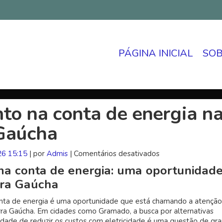
PÁGINA INICIAL
SO
to na conta de energia n
Gaúcha
26 15:15
| por
Admis
|
Comentários desativados
em
Desconto
na conta de energia: uma oportunidad
na
rra Gaúcha
conta
de
nta de energia é uma oportunidade que está chamando a atenção
energia
ra Gaúcha. Em cidades como Gramado, a busca por alternativas
na
lidade de reduzir os custos com eletricidade é uma questão de gr