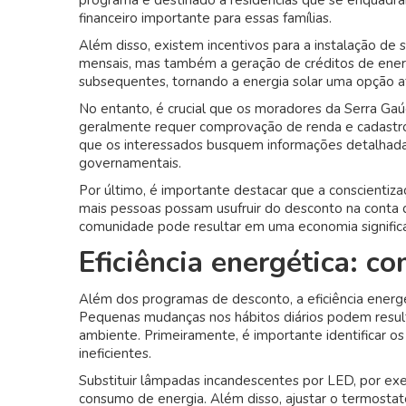
programa é destinado a residências que se enquadra
financeiro importante para essas famílias.
Além disso, existem incentivos para a instalação de
mensais, mas também a geração de créditos de energ
subsequentes, tornando a energia solar uma opção a
No entanto, é crucial que os moradores da Serra Ga
geralmente requer comprovação de renda e cadastro
que os interessados busquem informações detalhadas 
governamentais.
Por último, é importante destacar que a conscientiza
mais pessoas possam usufruir do desconto na conta 
comunidade pode resultar em uma economia significat
Eficiência energética: c
Além dos programas de desconto, a eficiência energé
Pequenas mudanças nos hábitos diários podem result
ambiente. Primeiramente, é importante identificar o
ineficientes.
Substituir lâmpadas incandescentes por LED, por e
consumo de energia. Além disso, ajustar o termosta