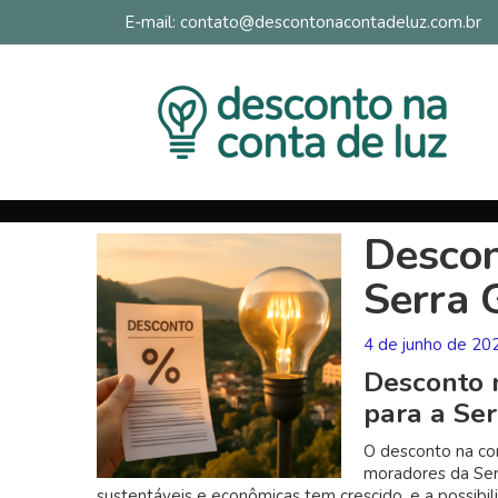
E-mail: contato@descontonacontadeluz.com.br
Descon
Serra 
4 de junho de 20
Desconto 
para a Se
O desconto na co
moradores da Ser
sustentáveis e econômicas tem crescido, e a possibi