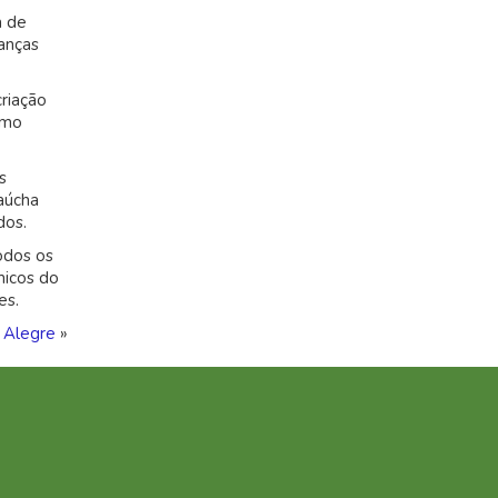
a de
anças
criação
omo
s
aúcha
dos.
odos os
micos do
es.
 Alegre
»