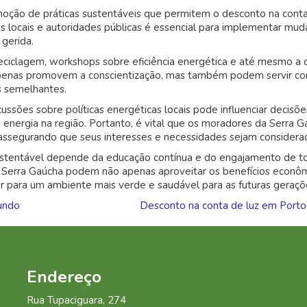
oção de práticas sustentáveis que permitem o desconto na cont
s locais e autoridades públicas é essencial para implementar mud
 gerida.
reciclagem, workshops sobre eficiência energética e até mesmo a 
 apenas promovem a conscientização, mas também podem servir c
s semelhantes.
ussões sobre políticas energéticas locais pode influenciar decisõe
energia na região. Portanto, é vital que os moradores da Serra G
assegurando que seus interesses e necessidades sejam considera
ustentável depende da educação contínua e do engajamento de t
a Serra Gaúcha podem não apenas aproveitar os benefícios econô
r para um ambiente mais verde e saudável para as futuras geraçõ
undo
Desconto na conta de luz em Porto
Endereço
Rua
Tupaciguara, 274