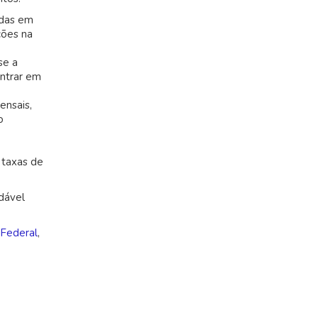
adas em
ções na
se a
entrar em
ensais,
o
 taxas de
dável
 Federal
,