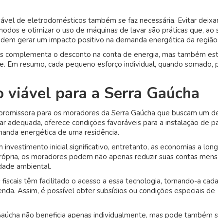
sável de eletrodomésticos também se faz necessária. Evitar deixa
ômodos e otimizar o uso de máquinas de lavar são práticas que, ao
odem gerar um impacto positivo na demanda energética da região
enas complementa o desconto na conta de energia, mas também es
e. Em resumo, cada pequeno esforço individual, quando somado,
o viável para a Serra Gaúcha
e promissora para os moradores da Serra Gaúcha que buscam um d
ar adequada, oferece condições favoráveis para a instalação de pa
manda energética de uma residência.
investimento inicial significativo, entretanto, as economias a lon
ópria, os moradores podem não apenas reduzir suas contas mens
idade ambiental.
fiscais têm facilitado o acesso a essa tecnologia, tornando-a cad
renda. Assim, é possível obter subsídios ou condições especiais de
 Gaúcha não beneficia apenas individualmente, mas pode também s