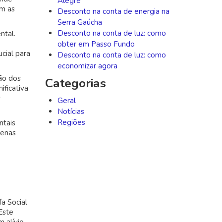
Alegre
om as
Desconto na conta de energia na
Serra Gaúcha
Desconto na conta de luz: como
ntal.
obter em Passo Fundo
cial para
Desconto na conta de luz: como
economizar agora
ão dos
Categorias
ificativa
s
Geral
Notícias
Regiões
ntais
penas
a Social
Este