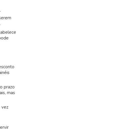
r
 serem
.
tabelece
 pode
esconto
inéis
go prazo
ais, mas
a vez
ervir