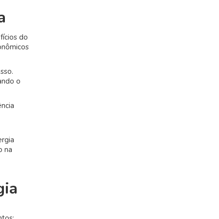
a
fícios do
conômicos
sso.
vando o
ência
ergia
o na
gia
ntos: