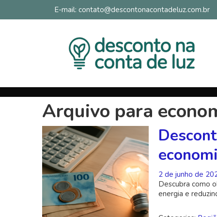
E-mail: contato@descontonacontadeluz.com.br
Arquivo para
econo
Descont
economi
2 de junho de 2
Descubra como ob
energia e reduzi