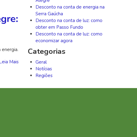
Alegre
Desconto na conta de energia na
Serra Gaúcha
gre:
Desconto na conta de luz: como
obter em Passo Fundo
Desconto na conta de luz: como
economizar agora
Categorias
 energia.
Leia Mais
Geral
Notícias
Regiões