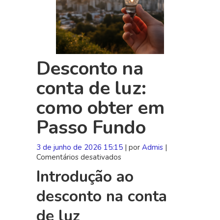
Desconto na
conta de luz:
como obter em
Passo Fundo
3 de junho de 2026 15:15
| por
Admis
|
Comentários desativados
em
Desconto
Introdução ao
na
conta
desconto na conta
de
luz:
de luz
como