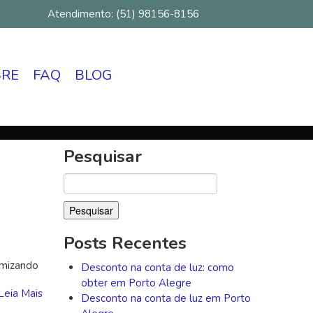
Atendimento: (51) 98156-8156
BRE
FAQ
BLOG
Pesquisar
Pesquisar
por:
Posts Recentes
omizando
Desconto na conta de luz: como
obter em Porto Alegre
Leia Mais
Desconto na conta de luz em Porto