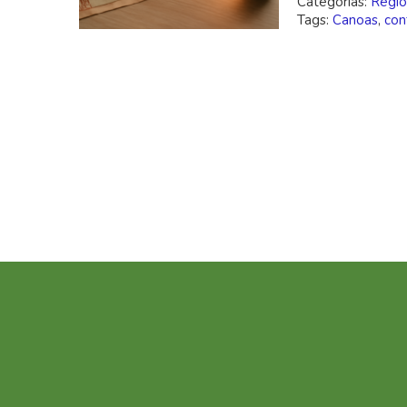
Categorias:
Regiõ
Tags:
Canoas
,
con