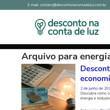
E-mail: contato@descontonacontadeluz.com.br
Arquivo para
energia
Descont
economi
2 de junho de 2
Descubra como ob
energia e reduzi