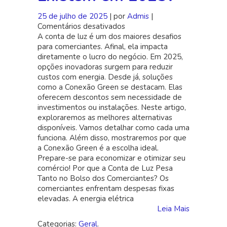
25 de julho de 2025
| por
Admis
|
Comentários desativados
em
A conta de luz é um dos maiores desafios
Redução
para comerciantes. Afinal, ela impacta
na
diretamente o lucro do negócio. Em 2025,
Conta
opções inovadoras surgem para reduzir
de
custos com energia. Desde já, soluções
Luz
como a Conexão Green se destacam. Elas
para
oferecem descontos sem necessidade de
Comerciantes:
investimentos ou instalações. Neste artigo,
Quais
exploraremos as melhores alternativas
Opções
disponíveis. Vamos detalhar como cada uma
Existem
funciona. Além disso, mostraremos por que
em
a Conexão Green é a escolha ideal.
2025?
Prepare-se para economizar e otimizar seu
comércio! Por que a Conta de Luz Pesa
Tanto no Bolso dos Comerciantes? Os
comerciantes enfrentam despesas fixas
elevadas. A energia elétrica
Leia Mais
Categorias:
Geral
.