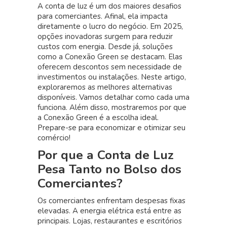
A conta de luz é um dos maiores desafios
Redução
para comerciantes. Afinal, ela impacta
na
diretamente o lucro do negócio. Em 2025,
Conta
opções inovadoras surgem para reduzir
de
custos com energia. Desde já, soluções
Luz
como a Conexão Green se destacam. Elas
para
oferecem descontos sem necessidade de
Comerciantes:
investimentos ou instalações. Neste artigo,
Quais
exploraremos as melhores alternativas
Opções
disponíveis. Vamos detalhar como cada uma
Existem
funciona. Além disso, mostraremos por que
em
a Conexão Green é a escolha ideal.
2025?
Prepare-se para economizar e otimizar seu
comércio!
Por que a Conta de Luz
Pesa Tanto no Bolso dos
Comerciantes?
Os comerciantes enfrentam despesas fixas
elevadas. A energia elétrica está entre as
principais. Lojas, restaurantes e escritórios