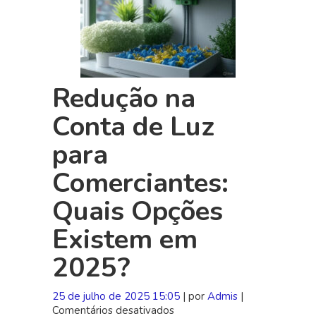
Redução na
Conta de Luz
para
Comerciantes:
Quais Opções
Existem em
2025?
25 de julho de 2025 15:05
| por
Admis
|
Comentários desativados
em