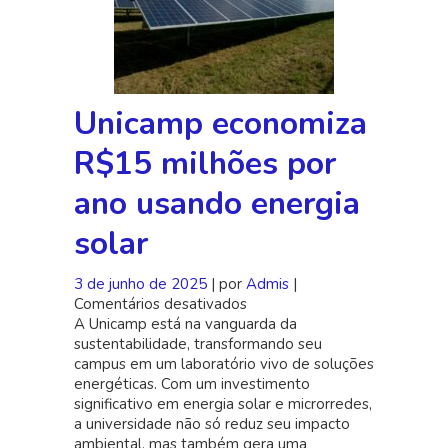
Unicamp economiza
R$15 milhões por
ano usando energia
solar
3 de junho de 2025
| por
Admis
|
Comentários desativados
em
A Unicamp está na vanguarda da
Unicamp
sustentabilidade, transformando seu
economiza
campus em um laboratório vivo de soluções
R$15
energéticas. Com um investimento
milhões
significativo em energia solar e microrredes,
por
a universidade não só reduz seu impacto
ano
ambiental, mas também gera uma
usando