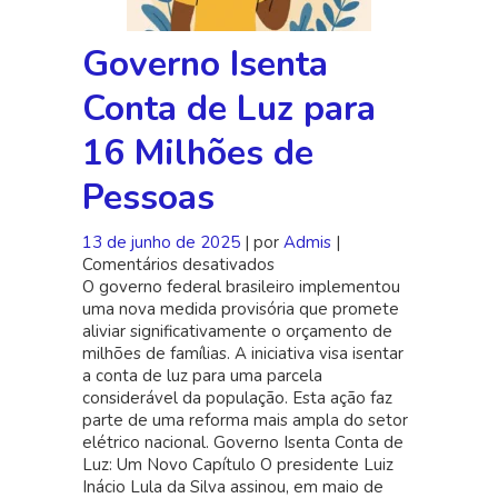
Governo Isenta
Conta de Luz para
16 Milhões de
Pessoas
13 de junho de 2025
| por
Admis
|
Comentários desativados
em
O governo federal brasileiro implementou
Governo
uma nova medida provisória que promete
Isenta
aliviar significativamente o orçamento de
Conta
milhões de famílias. A iniciativa visa isentar
de
a conta de luz para uma parcela
Luz
considerável da população. Esta ação faz
para
parte de uma reforma mais ampla do setor
16
elétrico nacional. Governo Isenta Conta de
Milhões
Luz: Um Novo Capítulo O presidente Luiz
de
Inácio Lula da Silva assinou, em maio de
Pessoas