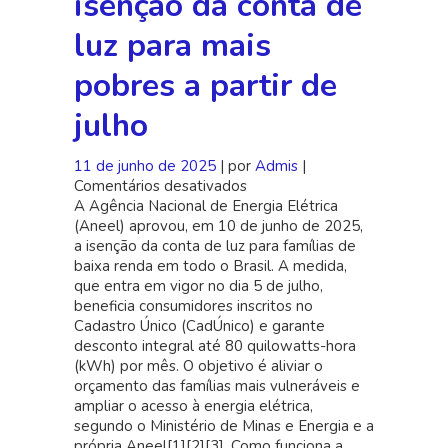
isenção da conta de
luz para mais
pobres a partir de
julho
11 de junho de 2025
| por
Admis
|
Comentários desativados
em
A Agência Nacional de Energia Elétrica
Aneel
(Aneel) aprovou, em 10 de junho de 2025,
aprova
a isenção da conta de luz para famílias de
isenção
baixa renda em todo o Brasil. A medida,
da
que entra em vigor no dia 5 de julho,
conta
beneficia consumidores inscritos no
de
Cadastro Único (CadÚnico) e garante
luz
desconto integral até 80 quilowatts-hora
para
(kWh) por mês. O objetivo é aliviar o
mais
orçamento das famílias mais vulneráveis e
pobres
ampliar o acesso à energia elétrica,
a
segundo o Ministério de Minas e Energia e a
partir
própria Aneel[1][2][3]. Como funciona a
de