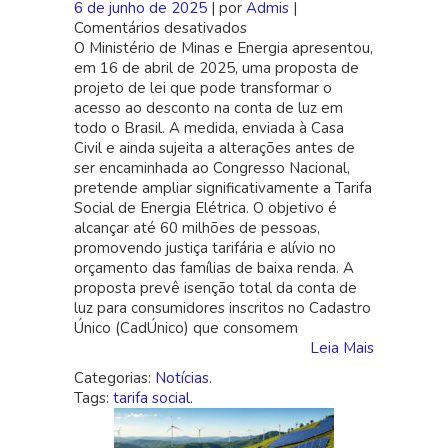
6 de junho de 2025
| por
Admis
|
Comentários desativados
em
O Ministério de Minas e Energia apresentou,
Governo
em 16 de abril de 2025, uma proposta de
propõe
projeto de lei que pode transformar o
novo
acesso ao desconto na conta de luz em
desconto
todo o Brasil. A medida, enviada à Casa
na
Civil e ainda sujeita a alterações antes de
conta
ser encaminhada ao Congresso Nacional,
de
pretende ampliar significativamente a Tarifa
luz
Social de Energia Elétrica. O objetivo é
para
alcançar até 60 milhões de pessoas,
ampliar
promovendo justiça tarifária e alívio no
tarifa
orçamento das famílias de baixa renda. A
social
proposta prevê isenção total da conta de
luz para consumidores inscritos no Cadastro
Único (CadÚnico) que consomem
Leia Mais
Categorias:
Notícias
.
Tags:
tarifa social
.