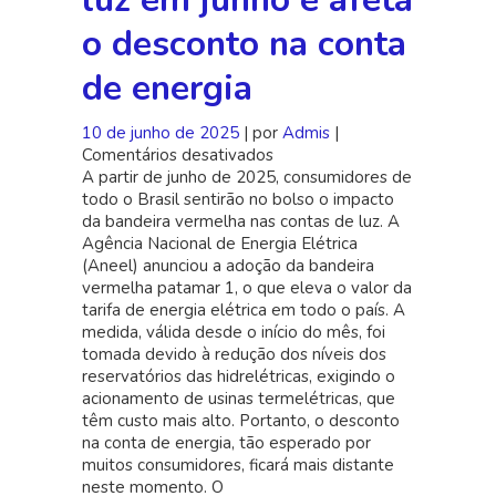
o desconto na conta
de energia
10 de junho de 2025
| por
Admis
|
Comentários desativados
em
A partir de junho de 2025, consumidores de
Bandeira
todo o Brasil sentirão no bolso o impacto
vermelha
da bandeira vermelha nas contas de luz. A
encarece
Agência Nacional de Energia Elétrica
a
(Aneel) anunciou a adoção da bandeira
conta
vermelha patamar 1, o que eleva o valor da
de
tarifa de energia elétrica em todo o país. A
luz
medida, válida desde o início do mês, foi
em
tomada devido à redução dos níveis dos
junho
reservatórios das hidrelétricas, exigindo o
e
acionamento de usinas termelétricas, que
afeta
têm custo mais alto. Portanto, o desconto
o
na conta de energia, tão esperado por
desconto
muitos consumidores, ficará mais distante
na
neste momento. O
conta