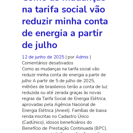
na tarifa social vão
reduzir minha conta
de energia a partir
de julho
12 de junho de 2025
| por
Admis
|
Comentários desativados
em
Como as mudanças na tarifa social vão
Como
reduzir minha conta de energia a partir de
as
julho A partir de 5 de julho de 2025,
mudanças
milhões de brasileiros terão a conta de luz
na
reduzida ou até zerada graças às novas
tarifa
regras da Tarifa Social de Energia Elétrica,
social
aprovadas pela Agência Nacional de
vão
Energia Elétrica (Aneel). Famílias de baixa
reduzir
renda inscritas no Cadastro Único
minha
(CadÚnico), idosos beneficiários do
conta
Benefício de Prestação Continuada (BPC),
de