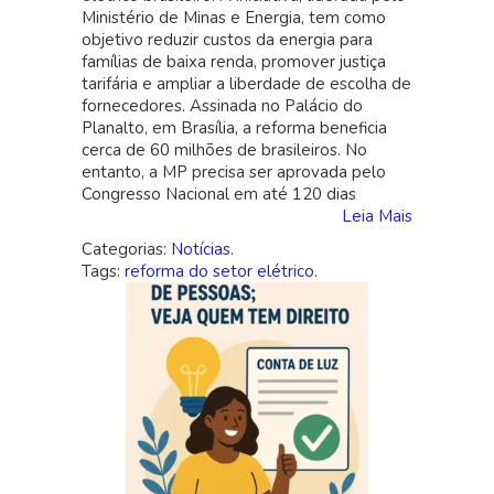
Ministério de Minas e Energia, tem como
vigor:
objetivo reduzir custos da energia para
o
famílias de baixa renda, promover justiça
que
tarifária e ampliar a liberdade de escolha de
muda
fornecedores. Assinada no Palácio do
para
Planalto, em Brasília, a reforma beneficia
o
cerca de 60 milhões de brasileiros. No
consumidor
entanto, a MP precisa ser aprovada pelo
brasileiro
Congresso Nacional em até 120 dias
Leia Mais
Categorias:
Notícias
.
Tags:
reforma do setor elétrico
.