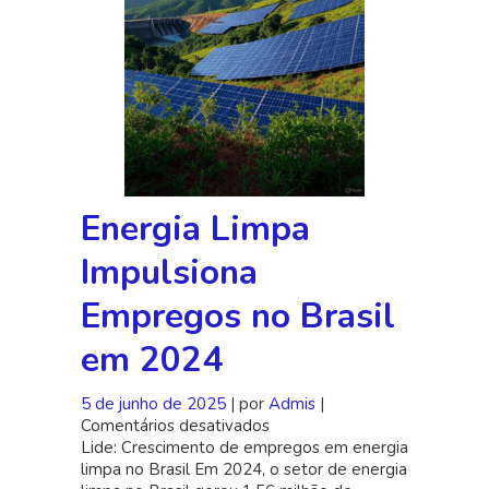
Energia Limpa
Impulsiona
Empregos no Brasil
em 2024
5 de junho de 2025
| por
Admis
|
Comentários desativados
em
Lide: Crescimento de empregos em energia
Energia
limpa no Brasil Em 2024, o setor de energia
Limpa