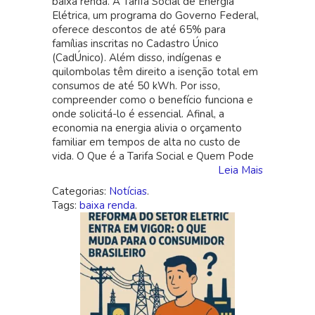
baixa renda. A Tarifa Social de Energia
de
Elétrica, um programa do Governo Federal,
Luz
oferece descontos de até 65% para
para
famílias inscritas no Cadastro Único
Baixa
(CadÚnico). Além disso, indígenas e
Renda:
quilombolas têm direito a isenção total em
Como
consumos de até 50 kWh. Por isso,
Funciona
compreender como o benefício funciona e
e
onde solicitá-lo é essencial. Afinal, a
Onde
economia na energia alivia o orçamento
Procurar
familiar em tempos de alta no custo de
vida. O Que é a Tarifa Social e Quem Pode
Leia Mais
Categorias:
Notícias
.
Tags:
baixa renda
.