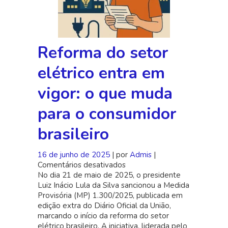
Reforma do setor
elétrico entra em
vigor: o que muda
para o consumidor
brasileiro
16 de junho de 2025
| por
Admis
|
Comentários desativados
em
No dia 21 de maio de 2025, o presidente
Reforma
Luiz Inácio Lula da Silva sancionou a Medida
do
Provisória (MP) 1.300/2025, publicada em
setor
edição extra do Diário Oficial da União,
elétrico
marcando o início da reforma do setor
entra
elétrico brasileiro. A iniciativa, liderada pelo
em