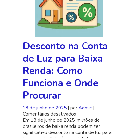
Desconto na Conta
de Luz para Baixa
Renda: Como
Funciona e Onde
Procurar
18 de junho de 2025
| por
Admis
|
Comentários desativados
em
Em 18 de junho de 2025, milhões de
Desconto
brasileiros de baixa renda podem ter
na
significativo desconto na conta de luz para
Conta