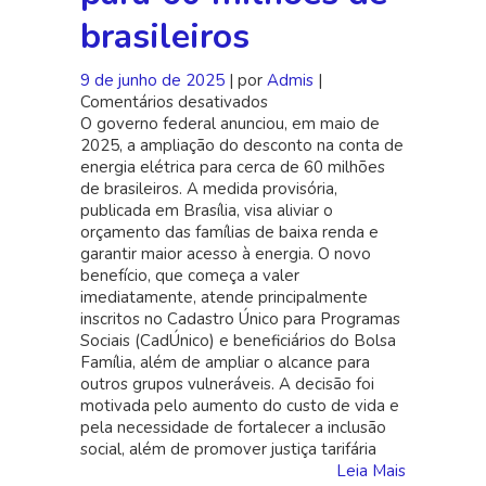
brasileiros
9 de junho de 2025
| por
Admis
|
Comentários desativados
em
O governo federal anunciou, em maio de
Governo
2025, a ampliação do desconto na conta de
Federal
energia elétrica para cerca de 60 milhões
amplia
de brasileiros. A medida provisória,
desconto
publicada em Brasília, visa aliviar o
na
orçamento das famílias de baixa renda e
conta
garantir maior acesso à energia. O novo
de
benefício, que começa a valer
energia
imediatamente, atende principalmente
para
inscritos no Cadastro Único para Programas
60
Sociais (CadÚnico) e beneficiários do Bolsa
milhões
Família, além de ampliar o alcance para
de
outros grupos vulneráveis. A decisão foi
brasileiros
motivada pelo aumento do custo de vida e
pela necessidade de fortalecer a inclusão
social, além de promover justiça tarifária
Leia Mais