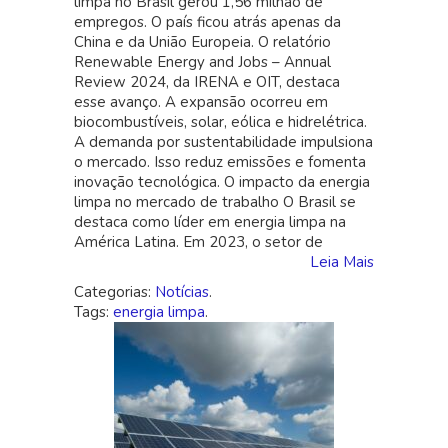
limpa no Brasil gerou 1,56 milhão de
Impulsiona
empregos. O país ficou atrás apenas da
Empregos
China e da União Europeia. O relatório
no
Renewable Energy and Jobs – Annual
Brasil
Review 2024, da IRENA e OIT, destaca
em
esse avanço. A expansão ocorreu em
2024
biocombustíveis, solar, eólica e hidrelétrica.
A demanda por sustentabilidade impulsiona
o mercado. Isso reduz emissões e fomenta
inovação tecnológica. O impacto da energia
limpa no mercado de trabalho O Brasil se
destaca como líder em energia limpa na
América Latina. Em 2023, o setor de
Leia Mais
Categorias:
Notícias
.
Tags:
energia limpa
.