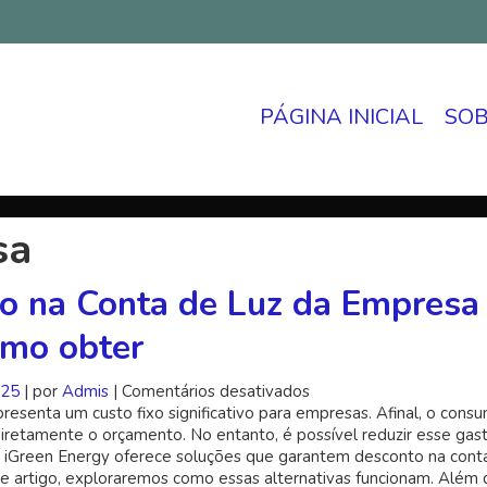
PÁGINA INICIAL
SO
sa
o na Conta de Luz da Empresa
omo obter
025
| por
Admis
|
Comentários desativados
em
presenta um custo fixo significativo para empresas. Afinal, o cons
Desconto
iretamente o orçamento. No entanto, é possível reduzir esse gas
na
A iGreen Energy oferece soluções que garantem desconto na conta
Conta
 artigo, exploraremos como essas alternativas funcionam. Além d
de