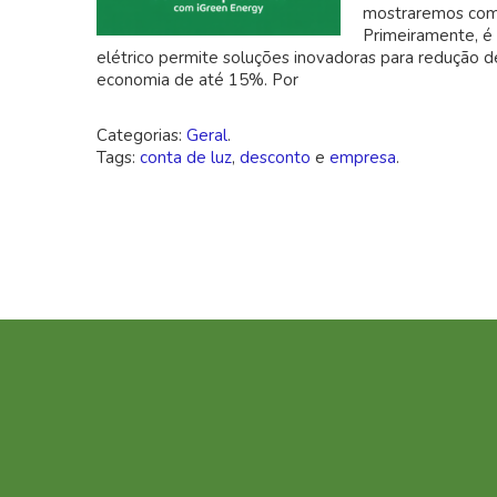
mostraremos com
Primeiramente, é 
elétrico permite soluções inovadoras para redução d
economia de até 15%. Por
Categorias:
Geral
.
Tags:
conta de luz
,
desconto
e
empresa
.