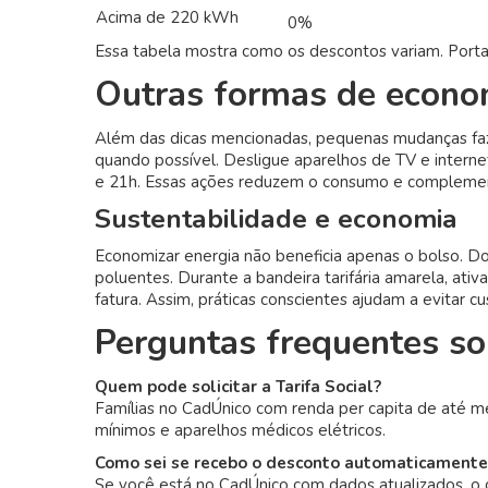
Acima de 220 kWh
0%
Essa tabela mostra como os descontos variam. Porta
Outras formas de econo
Além das dicas mencionadas, pequenas mudanças faz
quando possível. Desligue aparelhos de TV e internet 
e 21h. Essas ações reduzem o consumo e complement
Sustentabilidade e economia
Economizar energia não beneficia apenas o bolso. D
poluentes. Durante a bandeira tarifária amarela, a
fatura. Assim, práticas conscientes ajudam a evitar 
Perguntas frequentes sob
Quem pode solicitar a Tarifa Social?
Famílias no CadÚnico com renda per capita de até mei
mínimos e aparelhos médicos elétricos.
Como sei se recebo o desconto automaticamente
Se você está no CadÚnico com dados atualizados, o 