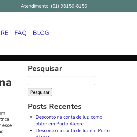
Atendimento: (51) 98156-8156
BRE
FAQ
BLOG
:
Pesquisar
 na
Pesquisar
por:
Posts Recentes
 em
Desconto na conta de luz: como
trica
obter em Porto Alegre
r esse
Desconto na conta de luz em Porto
mo