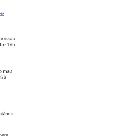
cio
.
cionado
ntre 18h
o mais
5 à
alários
para