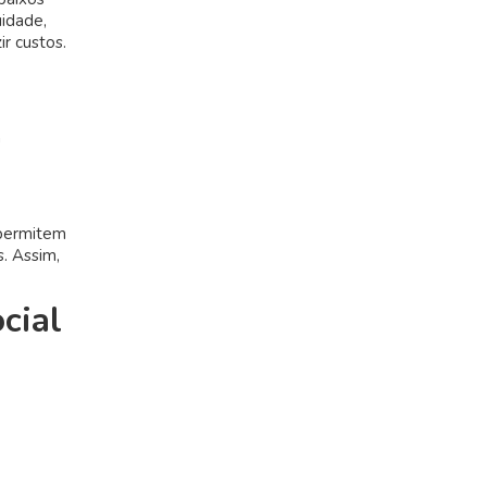
idade,
r custos.
a
 permitem
. Assim,
cial