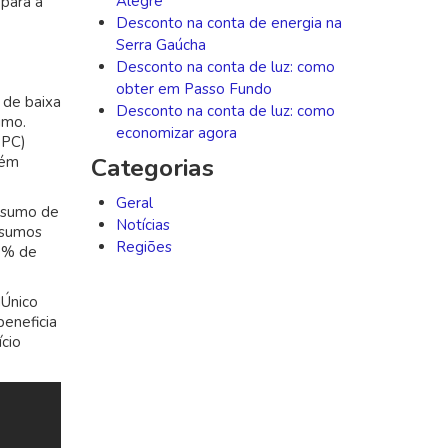
Alegre
 para a
Desconto na conta de energia na
Serra Gaúcha
Desconto na conta de luz: como
obter em Passo Fundo
 de baixa
Desconto na conta de luz: como
imo.
economizar agora
BPC)
Categorias
bém
Geral
onsumo de
Notícias
nsumos
Regiões
00% de
dÚnico
eneficia
ício