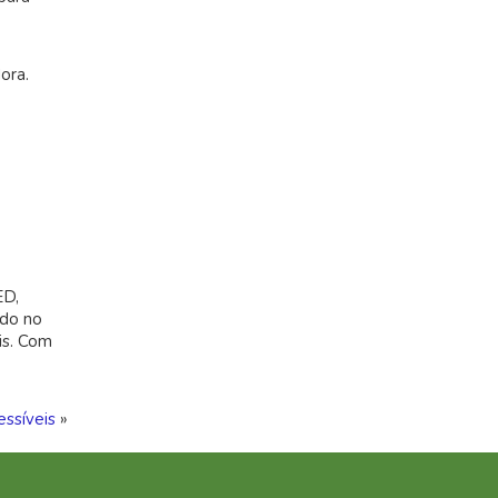
ora.
ED,
ado no
is. Com
essíveis
»