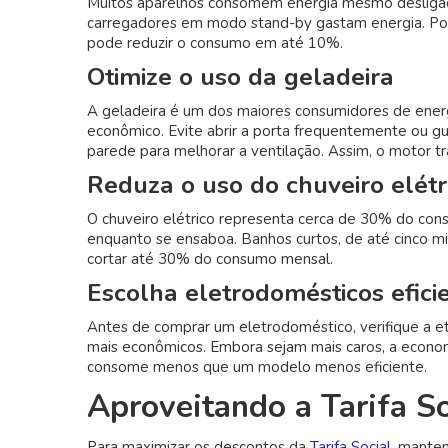
Muitos aparelhos consomem energia mesmo desligad
carregadores em modo stand-by gastam energia. Por
pode reduzir o consumo em até 10%.
Otimize o uso da geladeira
A geladeira é um dos maiores consumidores de energ
econômico. Evite abrir a porta frequentemente ou g
parede para melhorar a ventilação. Assim, o motor 
Reduza o uso do chuveiro elétr
O chuveiro elétrico representa cerca de 30% do cons
enquanto se ensaboa. Banhos curtos, de até cinco 
cortar até 30% do consumo mensal.
Escolha eletrodomésticos efici
Antes de comprar um eletrodoméstico, verifique a et
mais econômicos. Embora sejam mais caros, a econo
consome menos que um modelo menos eficiente.
Aproveitando a Tarifa S
Para maximizar os descontos da
Tarifa Social
, mante