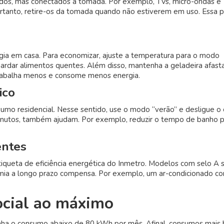
os, mas conectados à tomada. Por exemplo, TVs, micro-ondas e
tanto, retire-os da tomada quando não estiverem em uso. Essa p
ia em casa. Para economizar, ajuste a temperatura para o modo
uardar alimentos quentes. Além disso, mantenha a geladeira afast
trabalha menos e consome menos energia.
ico
umo residencial. Nesse sentido, use o modo “verão” e desligue o 
minutos, também ajudam. Por exemplo, reduzir o tempo de banho 
entes
iqueta de eficiência energética do Inmetro. Modelos com selo A 
mia a longo prazo compensa. Por exemplo, um ar-condicionado c
ocial ao máximo
nha o consumo abaixo de 80 kWh por mês. Afinal, consumos mais 