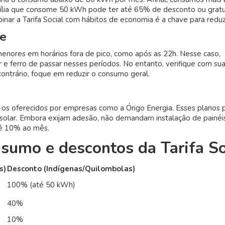
ília que consome 50 kWh pode ter até 65% de desconto ou gratu
nar a Tarifa Social com hábitos de economia é a chave para reduzi
te
menores em horários fora de pico, como após as 22h. Nesse caso,
e ferro de passar nesses períodos. No entanto, verifique com su
 contrário, foque em reduzir o consumo geral.
o os oferecidos por empresas como a Órigo Energia. Esses planos
 solar. Embora exijam adesão, não demandam instalação de painéis
té 10% ao mês.
sumo e descontos da Tarifa So
s)
Desconto (Indígenas/Quilombolas)
100% (até 50 kWh)
40%
10%