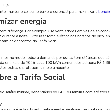
0%
nto, manter o consumo baixo é essencial para maximizar o
benefí
mizar energia
em diferença. Por exemplo, use ventiladores em vez de ar-condi
durante a noite. Evite usar forno elétrico nos horários de pico, e
am os descontos da Tarifa Social.
o mesmo modo, reduz a demanda por usinas termelétricas, que sã
tivada em maio de 2025, cada 100 kWh consumidos adiciona R$ 1,88
custos extras e protegem o meio ambiente.
re a Tarifa Social
o salário mínimo, beneficiários do BPC ou famílias com até três s
?
desconto é aplicado automaticamente. Verifique sua conta de luz 