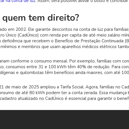
ar na conta de luz
. Assim, será possível aliviar o bolso e contribuir
Elétrica:
Dicas
Práticas
e quem tem direito?
para
Economizar
iado em 2002. Ele garante descontos na conta de luz para famílias
na
stro Único (CadÚnico) com renda per capita de até meio salário mín
Conta
 deficiência que recebem o Benefício de Prestação Continuada (
de
ios mínimos e membros que usam aparelhos médicos elétricos tam
Luz
variam conforme o consumo mensal. Por exemplo, famílias com c
so, consumos entre 31 e 100 kWh têm 40% de redução. Para co
ndígenas e quilombolas têm benefícios ainda maiores, com até 1
 de maio de 2025 ampliou a Tarifa Social. Agora, famílias no Ca
consumo de até 80 kWh podem ter a conta zerada. Essa mudança b
adastro atualizado no CadÚnico é essencial para garantir o benef