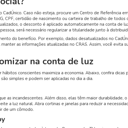
ocial?
a no CadÚnico. Caso não esteja, procure um Centro de Referência e
, CPF, certidão de nascimento ou carteira de trabalho de todos 
alizados, o desconto é aplicado automaticamente na conta de lu
ssoa, será necessário regularizar a titularidade junto à distribuid
ento do benefício. Por exemplo, dados desatualizados no CadÚn
 manter as informações atualizadas no CRAS. Assim, você evita s
omizar na conta de luz
r hábitos conscientes maximiza a economia. Abaixo, confira dicas p
 são simples e podem ser aplicadas no dia a dia.
as incandescentes. Além disso, elas têm maior durabilidade, o
eite a luz natural. Abra cortinas e janelas para reduzir a necessid
sair de um cômodo.
by