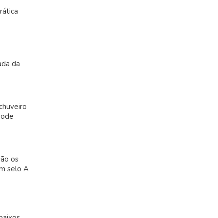
rática
ada da
chuveiro
pode
são os
om selo A
baixos