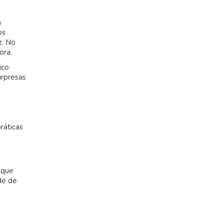
m
os
z. No
ora.
ico
urpresas
ráticas
 que
ade de