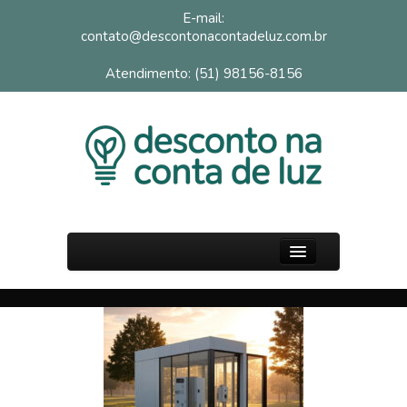
E-mail:
contato@descontonacontadeluz.com.br
Atendimento: (51) 98156-8156
PÁGINA INICIAL
SOBRE
FAQ
BLOG